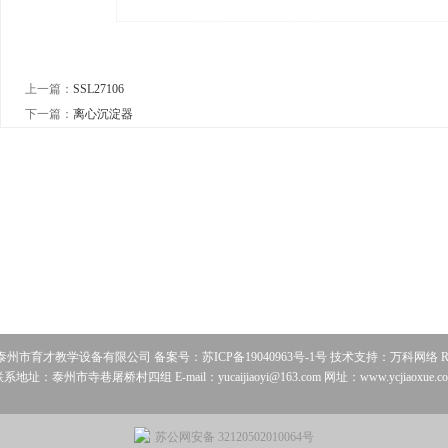
上一篇：
SSL27106
下一篇：
离心沉淀器
泰州市育才教学设备有限公司 备案号：
苏ICP备19040963号-1号
技术支持：
万科网络
R
系地址：泰州市寺巷屠桥村四组 E-mail：yucaijiaoyi@163.com 网址：www.ycjiaoxue.c
苏公网安备 32120502010064号